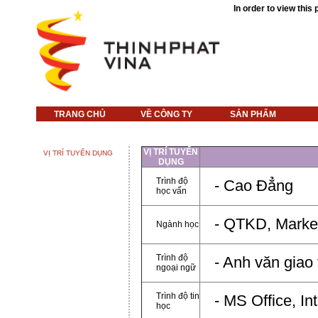
In order to view thi
TRANG CHỦ
VỀ CÔNG TY
SẢN PHẨM
VỊ TRÍ TUYỂN
VỊ TRÍ TUYỂN DỤNG
DỤNG
Trình độ
- Cao Đẳng
học vấn
- QTKD, Market
Ngành học
Trình độ
- Anh văn giao 
ngoại ngữ
Trình độ tin
- MS Office, In
học