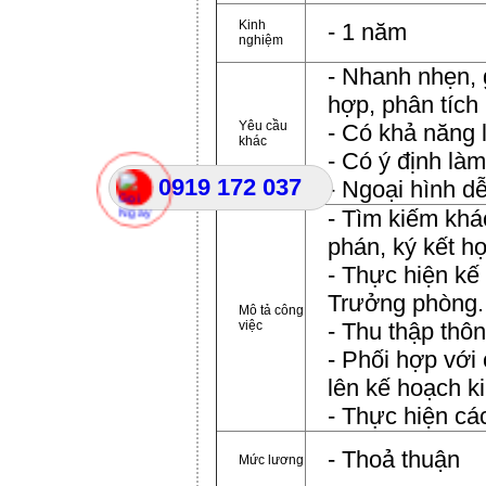
Kinh
- 1 năm
nghiệm
- Nhanh nhẹn, g
hợp, phân tích
Yêu cầu
- Có khả năng 
khác
- Có ý định làm
0919 172 037
- Ngoại hình dễ
- Tìm kiếm khá
phán, ký kết h
- Thực hiện kế
Trưởng phòng.
Mô tả công
việc
- Thu thập thô
- Phối hợp với
lên kế hoạch k
- Thực hiện cá
- Thoả thuận
Mức lương